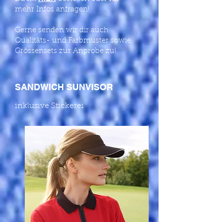
mehr Infos anfragen!
Gerne senden wir dir auch
Qualitäts- und Farbmuster sowie
Grössensets zur Anprobe zu!
SANDWICH SUNVISOR
inklusive Stickerei