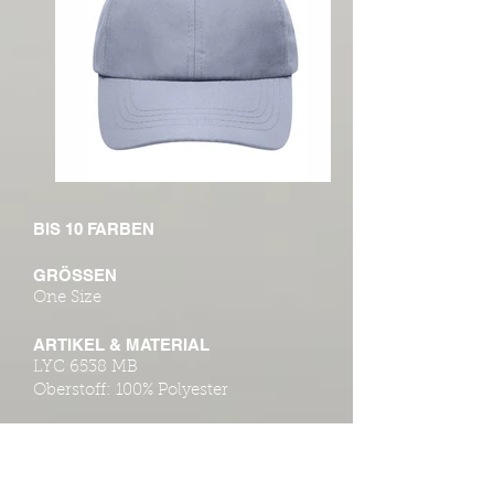
BIS 10 FARBEN
GRÖSSEN
One Size
ARTIKEL & MATERIAL
LYC 6538 MB
Oberstoff: 100% Polyester
DETAILS
Sportliche 8 Panel Cap aus weicher
Microfaser