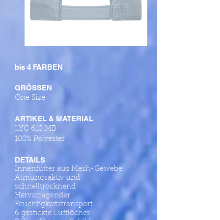
bis 4 FARBEN
GRÖSSEN
One Size
ARTIKEL & MATERIAL
LYC 610 MB
100% Polyester
DETAILS
Innenfutter aus Mesh-Gewebe
Atmungsaktiv und
schnelltrocknend
Hervorragender
Feuchtigkeitstransport
6 gestickte Luftlöcher