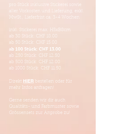
pro Stück inklusive Stickerei sowie
aller Vorkosten und Lieferung, exkl.
MwSt., Lieferfrist ca. 3-4 Wochen
inkl. Stickerei max. H5xB8cm
ab 30 Stück: CHF 18.00
ab 50 Stück: CHF 15.00
ab 100 Stück: CHF 13.00
ab 250 Stück: CHF 12.50
ab 500 Stück: CHF 12.00
ab 1000 Stück: CHF 11.50
HIER
Direkt
bestellen oder für
mehr Infos anfragen!
Gerne senden wir dir auch
Qualitäts- und Farbmuster sowie
Grössensets zur Anprobe zu!