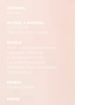
GRÖSSEN
One Size
ARTIKEL & MATERIAL
LYC 6135 MB
Oberstoff: 100% Polyester
DETAILS
Wind- und wasserabweisend
6 gestickte Luftlöcher
8 Ziernähte am Schild
Laminierte Frontpanels
Gefüttertes Satinschweißband
Klettverschluss
FARBEN
Unisex 11 Farben
PREISE