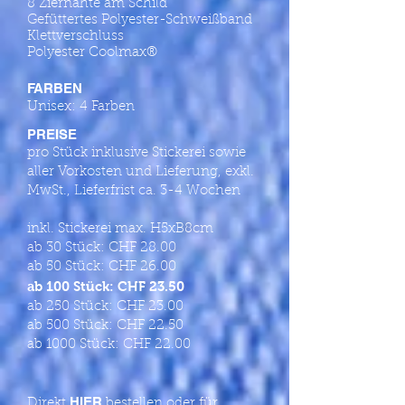
8 Ziernähte am Schild
Gefüttertes Polyester-Schweißband
Klettverschluss
Polyester Coolmax®
FARBEN
Unisex: 4 Farben
PREISE
pro Stück inklusive Stickerei sowie
aller Vorkosten und Lieferung, exkl.
MwSt., Lieferfrist ca. 3-4 Wochen
inkl. Stickerei max. H5xB8cm
ab 30 Stück: CHF 28.00
ab 50 Stück: CHF 26.00
ab 100 Stück: CHF 23.50
ab 250 Stück: CHF 23.00
ab 500 Stück: CHF 22.50
ab 1000 Stück: CHF 22.00
HIER
Direkt
bestellen oder für