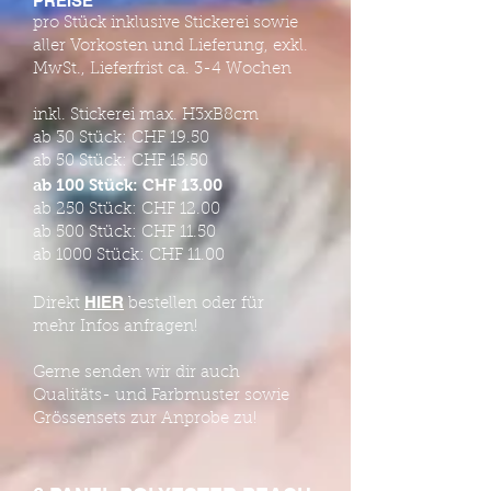
PREISE
pro Stück inklusive Stickerei sowie
aller Vorkosten und Lieferung, exkl.
MwSt., Lieferfrist ca. 3-4 Wochen
inkl. Stickerei max. H3xB8cm
ab 30 Stück: CHF 19.50
ab 50 Stück: CHF 15.50
ab 100 Stück: CHF 13.00
ab 250 Stück: CHF 12.00
ab 500 Stück: CHF 11.50
ab 1000 Stück: CHF 11.00
HIER
Direkt
bestellen oder für
mehr Infos anfragen!
Gerne senden wir dir auch
Qualitäts- und Farbmuster sowie
Grössensets zur Anprobe zu!